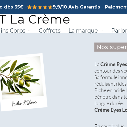
te dès 35€ -
9,9/10 Avis Garantis - Paiement
 IT La Crème
ins Corps
Coffrets
La marque
Parlo
Nos super
La
Crème Eyes 
contour des ye
Sa formule inno
réduisant rides 
Riche en acide 
pénètre dans t
longue durée.
Crème Eyes Lo
En savoir plus