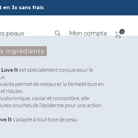
 en 3x sans frais
ns peaux
Mon compte
0
s ingrédients
Love It
est spécialement conçue pour le
ux.
vante permet de restaurer la fermeté tout en
et ridules.
hyaluronique, caviar et concombre, elle
outes couches de l’épiderme pour une action
ve It
s’adapte à tout type de peau