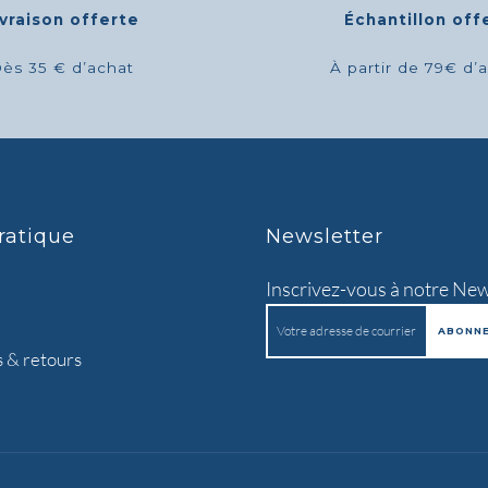
ivraison offerte
Échantillon off
ès 35 € d’achat
À partir de 79€ d’
ratique
Newsletter
Inscrivez-vous à notre New
s & retours