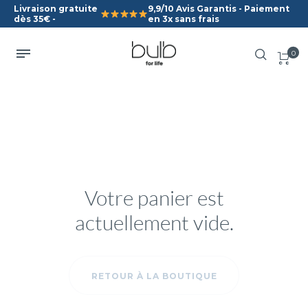
Livraison gratuite
9,9/10 Avis Garantis - Paiement
dès 35€ -
en 3x sans frais
0
Votre panier est
actuellement vide.
RETOUR À LA BOUTIQUE