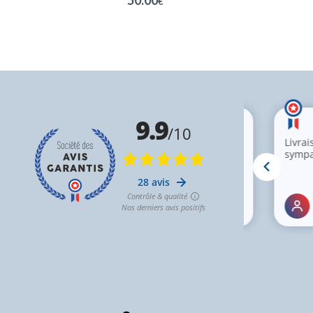
50.00
€