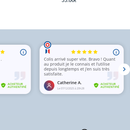
55.00
€