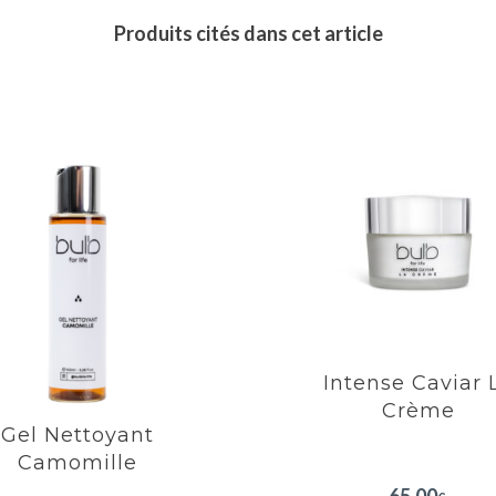
Produits cités dans cet article
Gel Nettoyant
Intense Caviar 
Camomille
Crème
Soin protecteur.
Anti-oxydante.
oie et adoucit la peau
Anti-âge.
rande sensation de
Améliore l'apparence
fraîcheur
rides et détend la pe
Intense Caviar 
Resserre les pores, pr
du relâchement cuta
Crème
Gel Nettoyant
Riche en acides gr
polyinsaturés.
Camomille
EN SAVOIR PLUS
EN SAVOIR PLUS
65.00