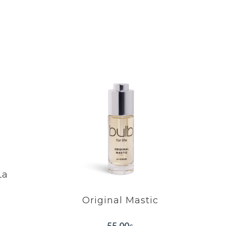
La
Original Mastic
Unifie et illumine le teint
Hydrate et adoucit votre
peau
 des
Renouvellement cellulaire
au.
La
éserve
né.
as
Original Mastic
EN SAVOIR PLUS