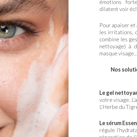
émotions forte
dilatent voir éc
Pour apaiser et 
les irritations
combine les ges
nettoyage) à d
masque visage…
Nos soluti
Le gel nettoya
votre visage. L’
L’Herbe du Tigre
Le sérum Essen
régule l’hydrat