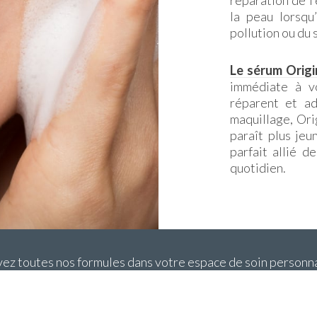
réparation de l
la peau lorsqu
pollution ou du s
Le sérum Origi
immédiate à vo
réparent et a
maquillage, Ori
paraît plus jeu
parfait allié d
quotidien.
ez toutes nos formules dans votre espace de soin personna