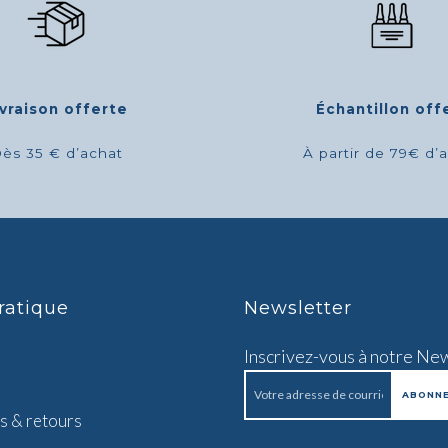
ivraison offerte
Échantillon off
ès 35 € d’achat
À partir de 79€ d’
ratique
Newsletter
Inscrivez-vous à notre Ne
s & retours