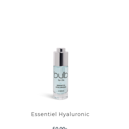
Essentiel Hyaluronic
Hydrate en profondeur
Nett
Antioxydant
G
Repulpe la peau
Essentiel Hyaluronic
EN SAVOIR PLUS