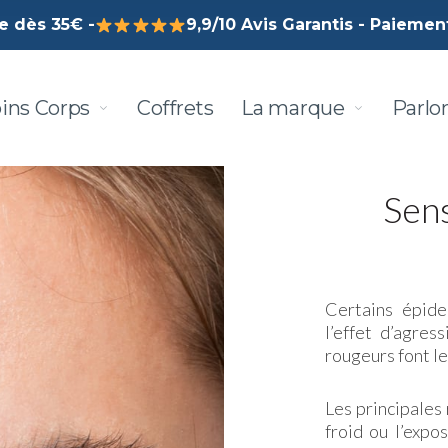
te dès 35€ -
9,9/10 Avis Garantis - Paiement
ins Corps
Coffrets
La marque
Parlo
Sens
Certains épide
l’effet d’agres
rougeurs font le
Les principales 
froid ou l’expo