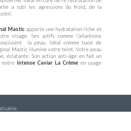
’épiderme. Idéal en cure de ré hydratation de
’elle a subi les agressions du froid, de la
oleil.
nal Mastic
apporte une hydratation riche et
tre visage. Ses actifs comme l’allantoïne
doucissent la peau. Idéal comme base de
ginal Mastic illumine votre teint. Votre peau
ne, éclatante. Son action anti-âge en fait un
e notre
Intense Caviar La Crème
en usage
lisable.