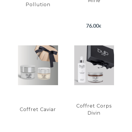
Mine
Pollution
EN SAVOIR PLUS
EN SAVOIR PLUS
76.00
€
Coffret
Coffret
Caviar
Corps Divin
Restaure la fermeté de
Doux gommage Abricot
la peau
Peau satinée
Lisse le contour de l'oeil
Peau hydratée
Hydratation profonde
Peau souple et douce
du visage
Coffret Corps
Coffret Caviar
Divin
EN SAVOIR PLUS
EN SAVOIR PLUS