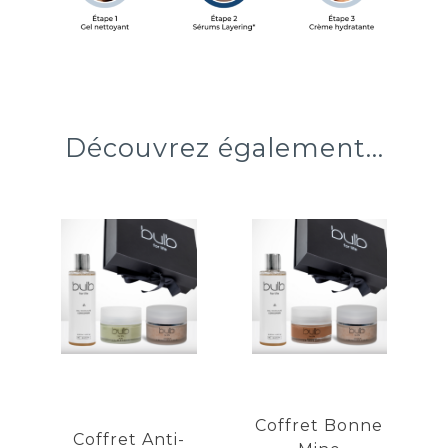
Découvrez également...
Coffret
Coffret
Anti-
Bonne Mine
Pollution
Exfolie en douceur
Élimine les impuretés
Purifie en douceur
Véritable effet bonne
Affine le grain de peau
mine
Exfolie en douceur
Coffret Bonne
Coffret Anti-