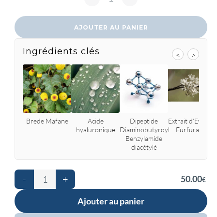
AJOUTER AU PANIER
Ingrédients clés
<
>
Brede Mafane
Acide
Dipeptide
Extrait d’Evernia
hyaluronique
Diaminobutyroyl
Furfuracea
Benzylamide
diacétylé
-
+
50.00
€
Ajouter au panier