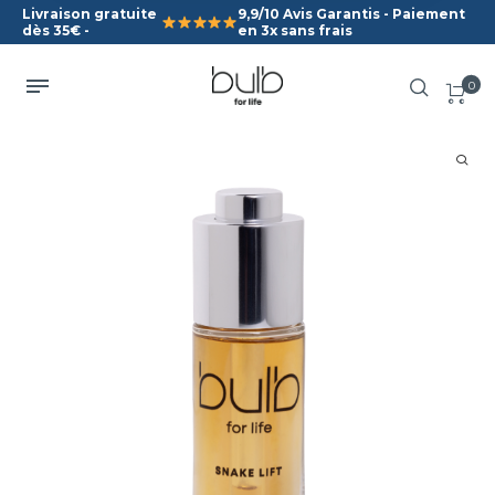
Livraison gratuite
9,9/10 Avis Garantis - Paiement
dès 35€ -
en 3x sans frais
0