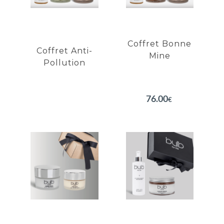
Exfolie en douceur
Élimine les impuretés
Purifie en douceur
Véritable effet bonne
Affine le grain de peau
mine
Exfolie en douceur
Coffret Bonne
Coffret Anti-
Mine
Pollution
EN SAVOIR PLUS
EN SAVOIR PLUS
76.00
€
Coffret
Coffret
Caviar
Corps Divin
Restaure la fermeté de
Doux gommage Abricot
la peau
Peau satinée
Lisse le contour de l'oeil
Peau hydratée
Hydratation profonde
Peau souple et douce