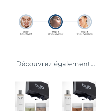
Découvrez également...
Coffret
Coffret
Anti-
Bonne Mine
Pollution