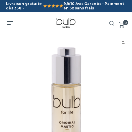
Livraison gratuite
9,9/10 Avis Garantis - Paiement
dès 35€ -
en 3x sans frais
0