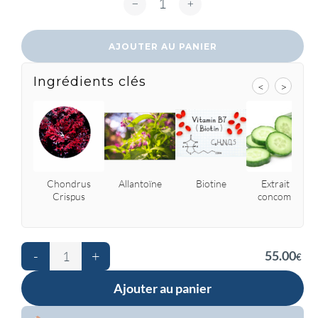
AJOUTER AU PANIER
Ingrédients clés
<
>
Chondrus
Allantoïne
Biotine
Extrait de
Crispus
concombre
-
+
55.00
€
Ajouter au panier