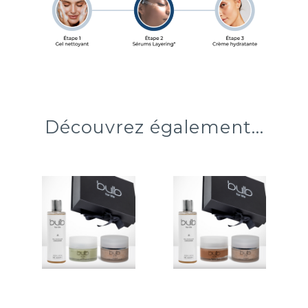
Découvrez également...
Coffret
Coffret
Anti-
Bonne Mine
Pollution
Exfolie en douceur
Élimine les impuretés
Purifie en douceur
Véritable effet bonne
Affine le grain de peau
mine
Exfolie en douceur