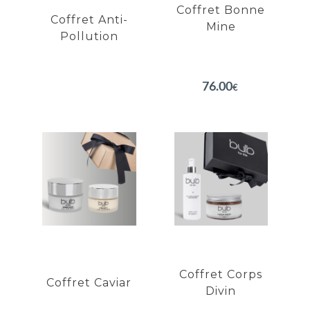
Coffret Bonne
Coffret Anti-
Mine
Pollution
EN SAVOIR PLUS
EN SAVOIR PLUS
76.00
€
Coffret
Coffret
Caviar
Corps Divin
Restaure la fermeté de
Doux gommage Abricot
la peau
Peau satinée
Lisse le contour de l'oeil
Peau hydratée
Hydratation profonde
Peau souple et douce
du visage
Coffret Corps
Coffret Caviar
Divin