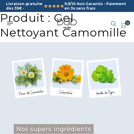
Livraison gratuite
9,9/10 Avis Garantis - Paiement
dès 35€ -
en 3x sans frais
Produit : Gel
0
Nettoyant Camomille
Nos supers ingrédients