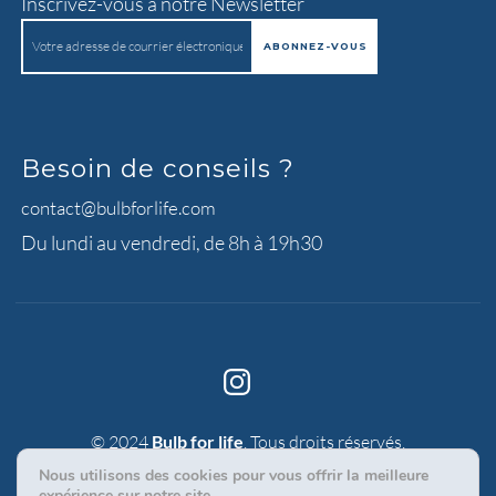
Inscrivez-vous à notre Newsletter
Besoin de conseils ?
contact@bulbforlife.com
Du lundi au vendredi, de 8h à 19h30
© 2024
Bulb for life
. Tous droits réservés.
|
Politique de confidentialité
Mentions légales
Nous utilisons des cookies pour vous offrir la meilleure
expérience sur notre site.
Réalisation 300-60