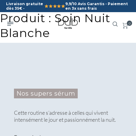
Livraison gratuite
9,9/10 Avis Garantis - Paiement
dès 35€ -
en 3x sans frais
Produit : Soin Nuit
0
Blanche
Nos supers sérum
Cette routine s’adresse à celles qui vivent
intensément le jour et passionnément la nuit.