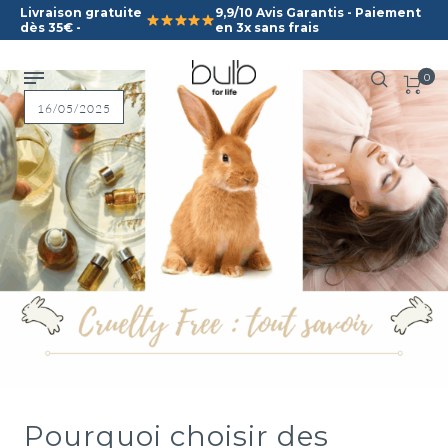
Livraison gratuite
9,9/10 Avis Garantis - Paiement
dès 35€ -
en 3x sans frais
0
16/05/2025
Pourquoi choisir des