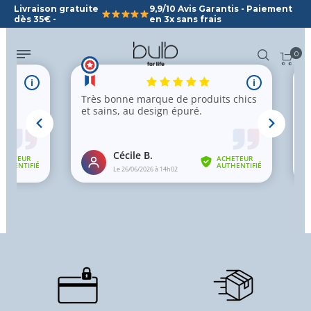
Livraison gratuite
9,9/10 Avis Garantis - Paiement
dès 35€ -
en 3x sans frais
0