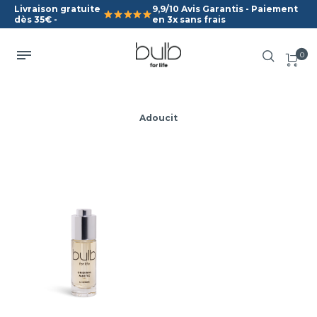
Livraison gratuite
9,9/10 Avis Garantis - Paiement
dès 35€ -
en 3x sans frais
0
Adoucit
Original
Mastic
Unifie et illumine le teint
Hydrate et adoucit votre
peau