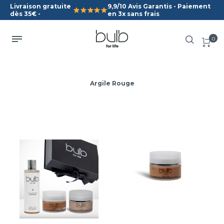
Livraison gratuite
9,9/10 Avis Garantis - Paiement
dès 35€ -
en 3x sans frais
0
Argile Rouge
Coffret Bonne
Masque
Mine
Bonne Mine
Exfolie en douceur
Élimine les impuretés