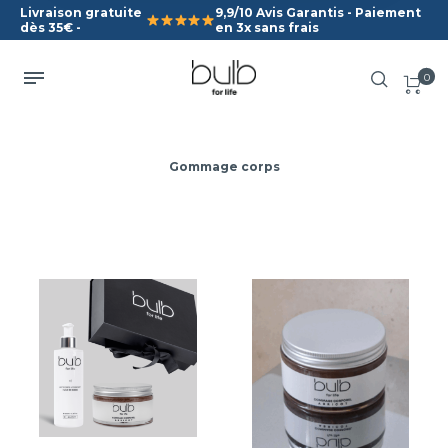
Livraison gratuite
9,9/10 Avis Garantis - Paiement
dès 35€ -
en 3x sans frais
0
Gommage corps
Coffret Corps
Gommage
Divin
Corporel à
l’Abricot
Doux gommage Abricot
Peau satinée
Peau hydratée