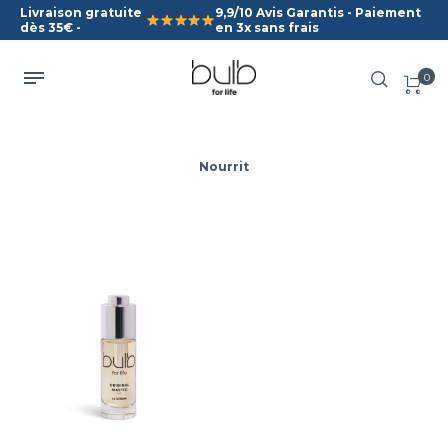
Livraison gratuite
9,9/10 Avis Garantis - Paiement
dès 35€ -
en 3x sans frais
0
Nourrit
Original
Mastic
Unifie et illumine le teint
Hydrate et adoucit votre
peau