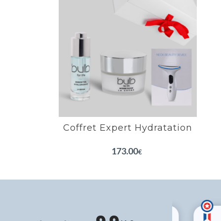
Booste l’hydratation en profondeur
Antioxydant
Repulpe et restaure l’élasticité de la peau
Lisse et comble les rides
EN SAVOIR PLUS
Coffret Expert Hydratation
173.00
€