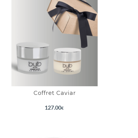
Coffret Caviar
Restaure la fermeté de la peau
Lisse le contour de l'oeil
Hydratation profonde du visage
EN SAVOIR PLUS
Coffret Caviar
127.00
€
Intense Caviar La Crème