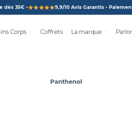
te dès 35€ -
9,9/10 Avis Garantis - Paiement
ins Corps
Coffrets
La marque
Parlo
Panthenol