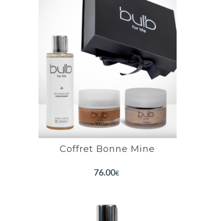
Coffret Bonne Mine
Exfolie en douceur
Élimine les impuretés
Véritable effet bonne mine
EN SAVOIR PLUS
Coffret Bonne Mine
76.00
€
Eau Micellaire Concombre