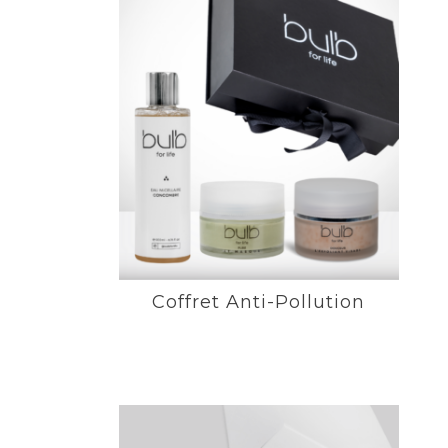
Coffret Anti-Pollution
Purifie en douceur
Affine le grain de peau
Exfolie en douceur
EN SAVOIR PLUS
Coffret Anti-Pollution
Coffret Expert Hydratation