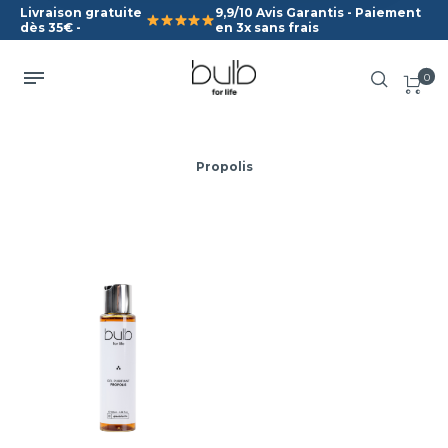
Livraison gratuite
9,9/10 Avis Garantis - Paiement
dès 35€ -
en 3x sans frais
0
Propolis
Gel Purifiant
Propolis
Apaise et purifie la peau
Grande sensation de