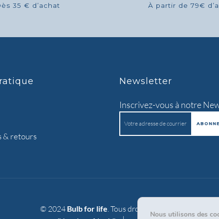
ès 35 € d’achat
À partir de 79€ d’
ratique
Newsletter
Inscrivez-vous à notre New
s & retours
© 2024
Bulb for life
. Tous droits réservés.
Nous utilisons des coo