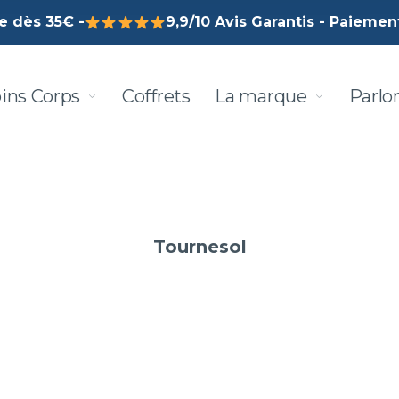
te dès 35€ -
9,9/10 Avis Garantis - Paiement
ins Corps
Coffrets
La marque
Parlo
Tournesol