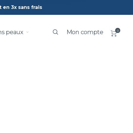
 en 3x sans frais
ns peaux
Mon compte
0