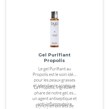
visibles et durables.
pénétrante
C’est le sérum idéal pour
Disponible en flacon de
réhydrater la peau.
20ml
Gel Purifiant
Propolis
Le gel Purifiant au
Propolis est le soin idéal
pour les peaux grasses
et à tendance acnéique.
La Propolis, ingrédient
phare de notre gel, est
un agent antiseptique et
anti-inflammatoire
Enrichi en extraits
de