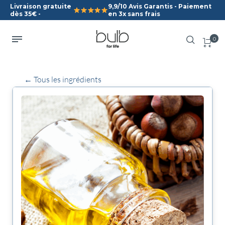
Livraison gratuite
9,9/10 Avis Garantis - Paiement
dès 35€ -
en 3x sans frais
0
← Tous les ingrédients