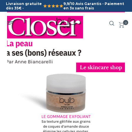
Livraison gratuite
9,9/10 Avis Garantis - Paiement
dès 35€ -
en 3x sans frais
0