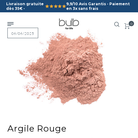
Livraison gratuite
9,9/10 Avis Garantis - Paiement
dès 35€ -
en 3x sans frais
0
06/06/2025
Argile Rouge