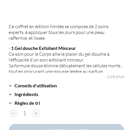
Ce coffret en édition limitée se compose de 2 soins
experts, à appliquer tous les jours pour une peau
raffermie, et lissée.
-
1 Gel douche Exfoliant Minceur
Ce soin pour le Corps allie le plaisir du gel douche à
l'éfficacité d'un soin exfoliant minceur.
Sa formule douce élimine délicatement les cellules mortes
tout en procurant une mousse légère au parfum
... Lire plus
energisant et raffraichissant, offrant ainsi une sensation
dynamisante à la peau.
Conseils d'utilisation
- 1 Crème Hydratante 24h à l'Aloé Vera
Ingrédients
Sa texture onctueuse et non grasse assure une
hydratation continue en déposant un léger film lipidique
Règles de tri
sur la peau.
quantité de Coffret Duo Minceur
Elle aide à maintenir un niveau d’hydratation naturelle et
procure une peau douce et souple tout au long de la
journée.
Sa délicate fragrance laisse la peau délicatement