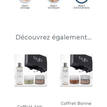
Découvrez également...
Coffret
Coffret
Anti-
Bonne Mine
Pollution
Exfolie en douceur
Élimine les impuretés
Purifie en douceur
Véritable effet bonne
Affine le grain de peau
mine
Exfolie en douceur
Coffret Bonne
Coffret Anti-