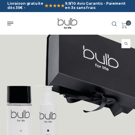
Livraison gratuite
9,9/10 Avis Garantis - Paiement
dès 35€ -
en 3x sans frais
0