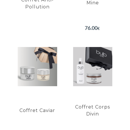
Mine
Pollution
EN SAVOIR PLUS
EN SAVOIR PLUS
76.00
€
Coffret
Coffret
Caviar
Corps Divin
Restaure la fermeté de
Doux gommage Abricot
la peau
Peau satinée
Lisse le contour de l'oeil
Peau hydratée
Hydratation profonde
Peau souple et douce
du visage
Coffret Corps
Coffret Caviar
Divin