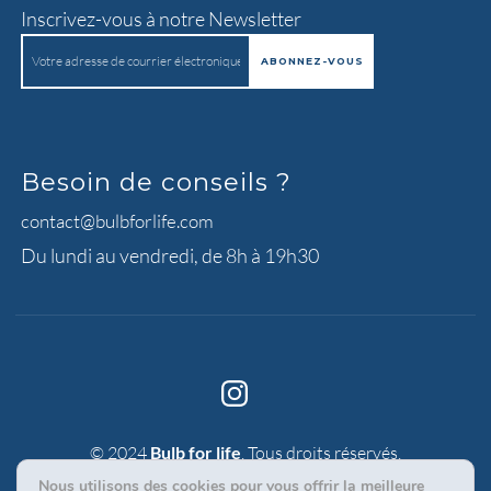
Inscrivez-vous à notre Newsletter
Besoin de conseils ?
contact@bulbforlife.com
Du lundi au vendredi, de 8h à 19h30
© 2024
Bulb for life
. Tous droits réservés.
|
Politique de confidentialité
Mentions légales
Nous utilisons des cookies pour vous offrir la meilleure