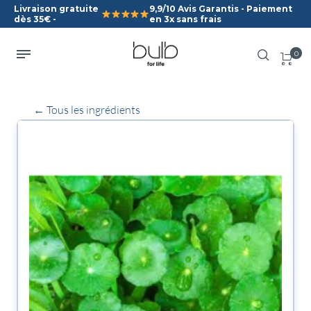
Livraison gratuite
9,9/10 Avis Garantis - Paiement
dès 35€ -
en 3x sans frais
0
← Tous les ingrédients