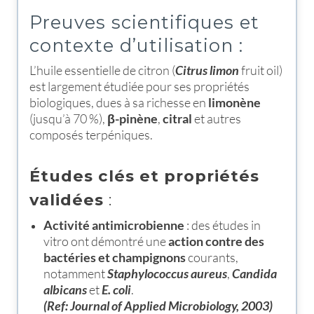
Preuves scientifiques et
contexte d’utilisation :
L’huile essentielle de citron (
Citrus limon
fruit oil)
est largement étudiée pour ses propriétés
biologiques, dues à sa richesse en
limonène
(jusqu’à 70 %),
β-pinène
,
citral
et autres
composés terpéniques.
Études clés et propriétés
validées
:
Activité antimicrobienne
: des études in
vitro ont démontré une
action contre des
bactéries et champignons
courants,
notamment
Staphylococcus aureus
,
Candida
albicans
et
E. coli
.
(Ref: Journal of Applied Microbiology, 2003)